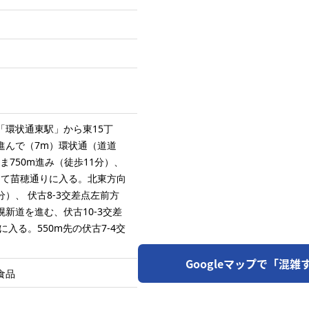
「環状通東駅」から東15丁
進んで（7m）環状通（道道
ま750m進み（徒歩11分）、
して苗穂通りに入る。北東方向
5分）、 伏古8-3交差点左前方
幌新道を進む、伏古10-3交差
入る。550m先の伏古7-4交
Googleマップで「混
食品