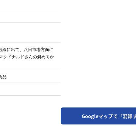
号線に出て、八日市場方面に
。マクドナルドさんの斜め向か
食品
Googleマップで「混