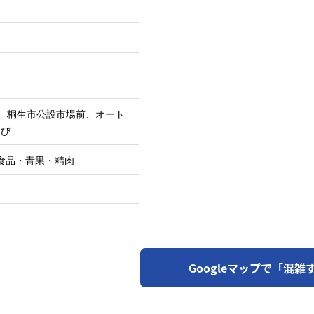
美、桐生市公設市場前、オート
らび
食品・青果・精肉
Googleマップで「混