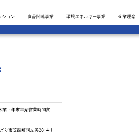
ッション
食品関連事業
環境エネルギー事業
企業理念
店
1日 休業・年末年始営業時間変
みどり市笠懸町阿左美2814-1